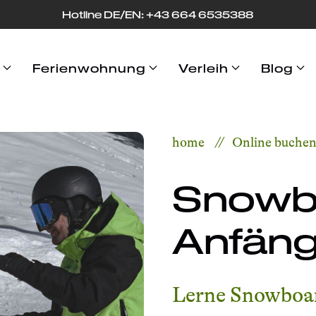
Hotline DE/EN: +43 664 653
53
88
Ferienwohnung
Verleih
Blog
home
Online buche
Snowbo
Anfäng
Lerne Snowboar