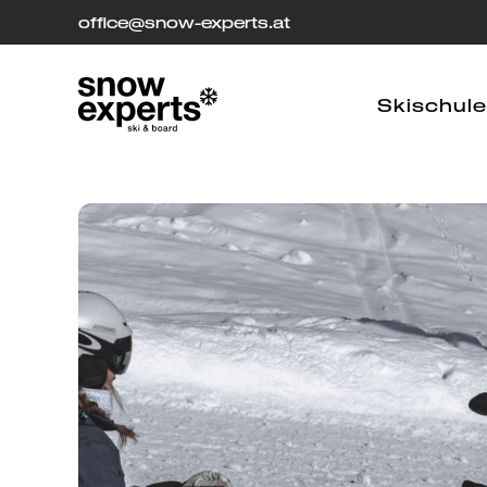
office
[at]
@snow-experts.at
Skischule