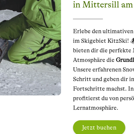
in Mittersill a
Erlebe den ultimativen
im Skigebiet KitzSki! 
bieten dir die perfekte
Atmosphäre die
Grundl
Unsere erfahrenen Snow
Schritt und geben dir i
Fortschritte machst. I
profitierst du von per
Lernatmosphäre.
Jetzt buchen