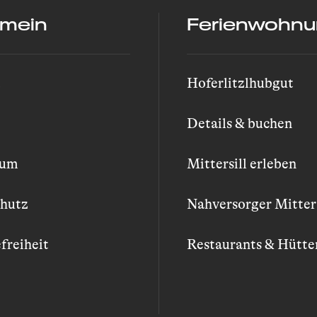
emein
Ferienwohn
t
Hoferlitzlhubgut
Details & buchen
sum
Mittersill erleben
hutz
Nahversorger Mitters
freiheit
Restaurants & Hütte