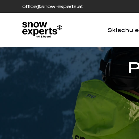
office
[at]
@snow-experts.at
Skischule
P