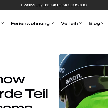
Hotline DE/EN: +43 664 653
53
88
Ferienwohnung
Verleih
Blog
Snow
de Teil
eams