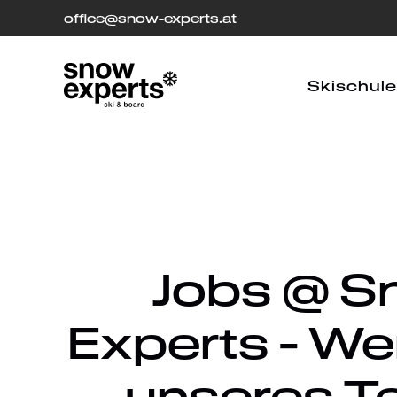
office
[at]
@snow-experts.at
Skischule
Jobs @ 
Experts - Wer
unseres T