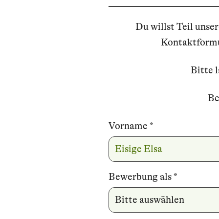
Du willst Teil unse
Kontaktformul
Bitte 
Be
Vorname
Name
*
Bewerbung als
*