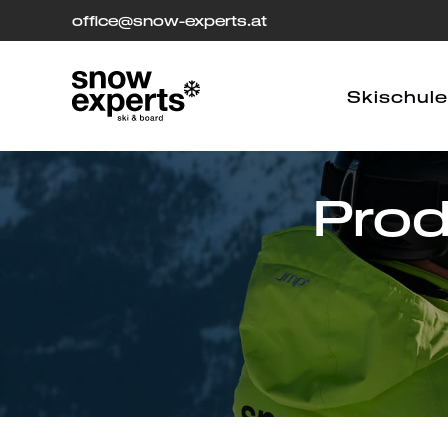
office
[at]
@snow-experts.at
Skischule
Prod