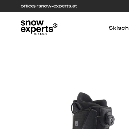
office
[at]
@snow-experts.at
Skisch