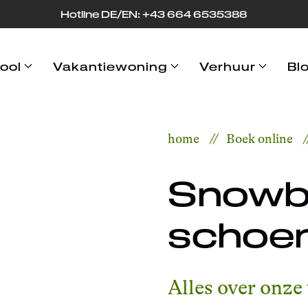
Hotline DE/EN: +43 664 653
53
88
ool
Vakantiewoning
Verhuur
Bl
home
Boek online
Snowb
schoen
Alles over onze