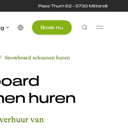
Pass Thurn 62 – 5730 Mittersill
Boek nu
og
Snowboard schoenen huren
oard
en huren
 verhuur van