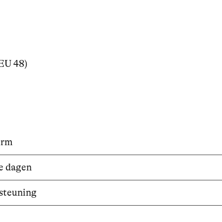
(EU 48)
orm
e dagen
steuning